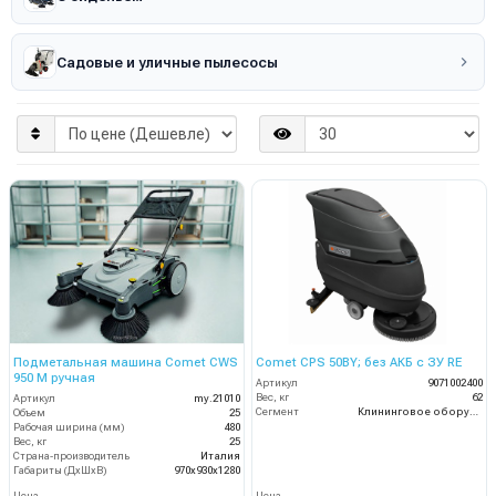
Садовые и уличные пылесосы
Подметальная машина Comet CWS
Comet CPS 50BY; без АКБ с ЗУ RE
950 M ручная
Артикул
9071002400
Вес, кг
62
Артикул
my.21010
Сегмент
Клининговое оборудование
Объем
25
Рабочая ширина (мм)
480
Вес, кг
25
Страна-производитель
Италия
Габариты (ДхШхВ)
970x930x1280
Цена
Цена