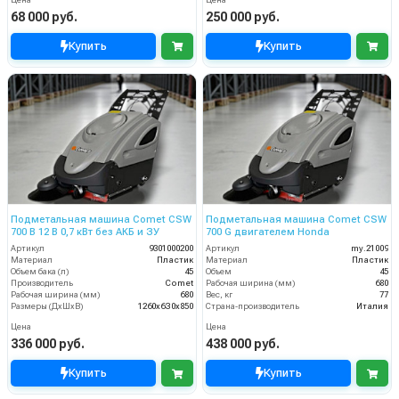
68 000 руб.
250 000 руб.
Купить
Купить
Подметальная машина Comet CSW
Подметальная машина Comet CSW
700 B 12 В 0,7 кВт без АКБ и ЗУ
700 G двигателем Honda
Артикул
9301000200
Артикул
my.21009
Материал
Пластик
Материал
Пластик
Объем бака (л)
45
Объем
45
Производитель
Comet
Рабочая ширина (мм)
680
Рабочая ширина (мм)
680
Вес, кг
77
Размеры (ДхШхВ)
1260х6З0х850
Страна-производитель
Италия
Цена
Цена
336 000 руб.
438 000 руб.
Купить
Купить