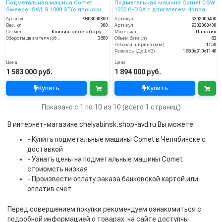
Подметальная машина Comet
Подметальная машина Comet CSW
Sweeper SWL R 1000 ST(с японским
1200 G-DSA с двигателем Honda
двигателем Honda)
Артикул
9303000800
Артикул
9302000400
Вес, кг
300
Артикул
9302000400
Сегмент
Клининговое оборудование
Материал
Пластик
Обороты двигателя (об/мин)
3600
Объем бака (л)
62
Рабочая ширина (мм)
1150
Размеры (ДхШхВ)
16З0х910х1140
Цена
Цена
1 583 000 руб.
1 894 000 руб.
Купить
Купить
Показано с 1 по 10 из 10 (всего 1 страниц)
В интернет-магазине chelyabinsk.shop-avd.ru Вы можете:
- Купить подметальные машины Comet в Челябинске с
доставкой
- Узнать цены на подметальные машины Comet:
стоиомсть низкая
- Произвести оплату заказа банковской картой или
оплатив счёт
Перед совершением покупки рекомендуем ознакомиться с
подробной информацией о товарах: на сайте доступны