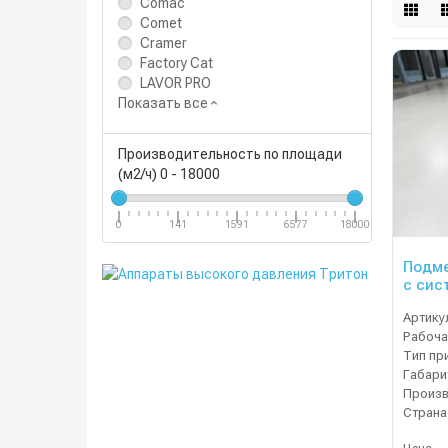
Comac
Comet
Cramer
Factory Cat
LAVOR PRO
Показать все
Производительность по площади
(м2/ч)
0
-
18000
0
141
1591
6577
18000
Подме
с сис
фильт
Артику
Рабоча
Тип пр
Страна