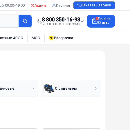
сб 09:00–19:00
Акции
Кабинет
Заказать звонок
8 800 350-16-98
Корзина
0
0 шт.
БЕСПЛАТНО ПО РОССИИ
истные АРОС
МСО
Рассрочка
зиновые
С сиденьем