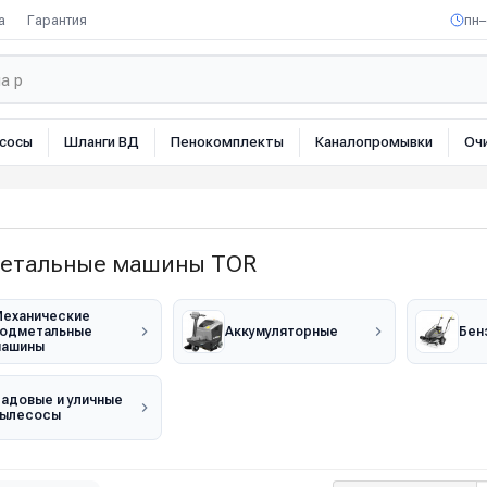
а
Гарантия
пн–
сосы
Шланги ВД
Пенокомплекты
Каналопромывки
Оч
етальные машины TOR
еханические
одметальные
Аккумуляторные
Бен
машины
адовые и уличные
ылесосы