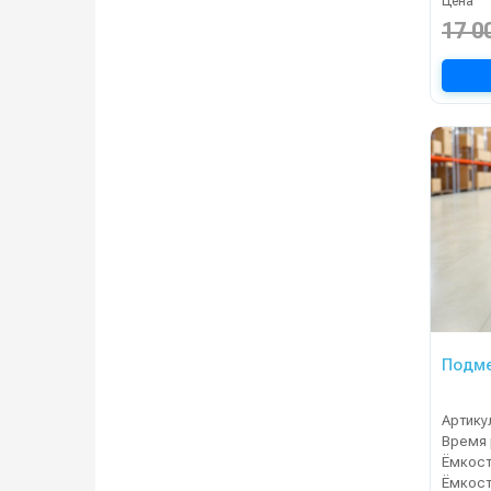
Цена
17 0
Подме
Артику
Ёмкост