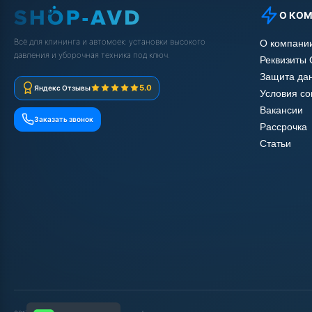
О КО
Всё для клининга и автомоек: установки высокого
О компани
давления и уборочная техника под ключ.
Реквизиты
Защита да
5.0
Яндекс Отзывы
Условия с
Вакансии
Заказать звонок
Рассрочка
Статьи