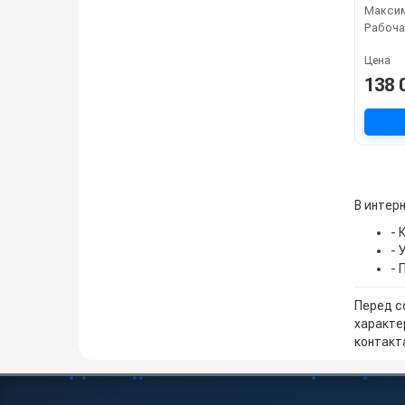
Рабоча
Цена
138 
В интерн
- 
- 
- 
Перед с
характе
контакта