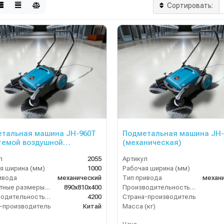
Сортировать:
тальная машина JH-960T
Подметальная машина JH-
темой воздушной
(механическая)
рации
л
2055
Артикул
я ширина (мм)
1000
Рабочая ширина (мм)
ивода
механический
Тип привода
механ
Габаритные размеры, мм
890х810х400
Производительность по площади (м2/ч)
Производительность по площади (м2/ч)
4200
Страна-производитель
-производитель
Китай
Масса (кг)