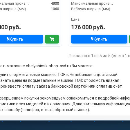
Максимальная производительность (м2/ч)
4800
Максимальная производительность (м2/ч)
я ширина (мм)
1060
Рабочая ширина (мм)
Цена
000 руб.
176 000 руб.
Купить
Купить
Показано с 1 по 5 из 5 (всего 1
ет-магазине chelyabinsk.shop-avd.ru Вы можете:
Купить подметальные машины TOR в Челябинске с доставкой
Узнать цены на подметальные машины TOR: стоиомсть низкая
Произвести оплату заказа банковской картой или оплатив счёт
овершением покупки рекомендуем ознакомиться с подробной инфор
ристики всех моделей и их описания. Дополнительную информацию
х способу (телефон, e-mail, обратный звонок).