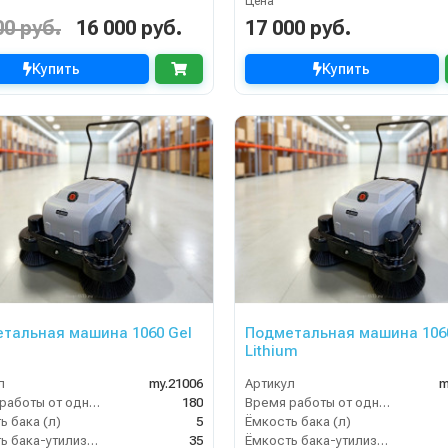
Цена
00 руб.
16 000 руб.
17 000 руб.
Купить
Купить
тальная машина 1060 Gel
Подметальная машина 106
Lithium
л
my.21006
Артикул
m
Время работы от одного заряда (мин)
180
Время работы от одного заряда (мин)
ь бака (л)
5
Ёмкость бака (л)
Ёмкость бака-утилизатора (л)
35
Ёмкость бака-утилизатора (л)