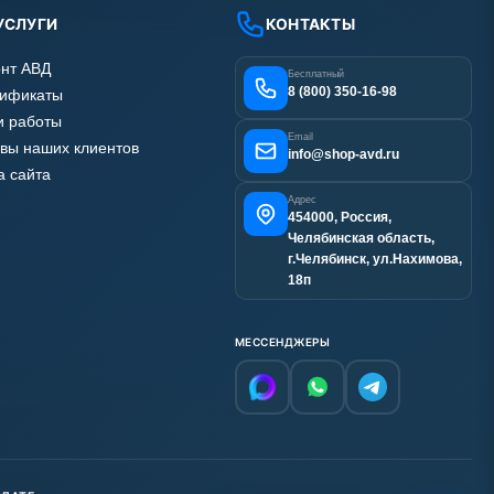
УСЛУГИ
КОНТАКТЫ
нт АВД
Бесплатный
8 (800) 350-16-98
тификаты
 работы
Email
вы наших клиентов
info@shop-avd.ru
а сайта
Адрес
454000, Россия,
Челябинская область,
г.Челябинск, ул.Нахимова,
18п
МЕССЕНДЖЕРЫ