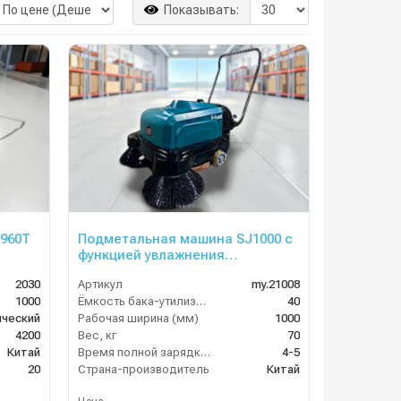
Показывать:
960T
Подметальная машина SJ1000 с
функцией увлажнения
(аккумуляторная)
2030
Артикул
my.21008
1000
Ёмкость бака-утилизатора (л)
40
ический
Рабочая ширина (мм)
1000
4200
Вес, кг
70
Китай
Время полной зарядки аккумулятора (ч)
4-5
20
Страна-производитель
Китай