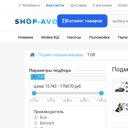
🚩Челябинск
Контакты
Доставка
О магазине
Оплат
Каталог товаров
Новинки
Мойки ВД
Насосы
Поломойки
Пыле
Подметальные машины
TOR
Подм
Параметры подбора
TOR
М
Цена:
15743
-
176070
руб
п
15743
16735
26956
62091
176070
С
п
Производитель
Все
Bennett