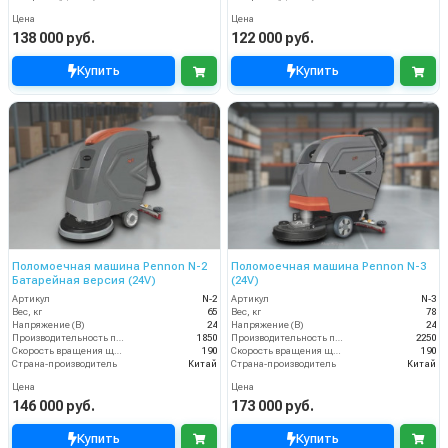
Цена
Цена
138 000 руб.
122 000 руб.
Купить
Купить
Поломоечная машина Pennon N-2
Поломоечная машина Pennon N-3
Батарейная версия (24V)
(24V)
Артикул
N-2
Артикул
N-3
Вес, кг
65
Вес, кг
78
Напряжение (В)
24
Напряжение (В)
24
Производительность по площади (м2/ч)
1850
Производительность по площади (м2/ч)
2250
Скорость вращения щётки (об/мин)
190
Скорость вращения щётки (об/мин)
190
Страна-производитель
Китай
Страна-производитель
Китай
Цена
Цена
146 000 руб.
173 000 руб.
Купить
Купить