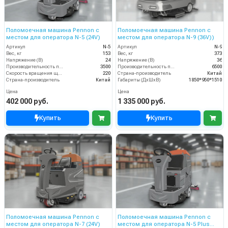
Поломоечная машина Pennon с
Поломоечная машина Pennon с
местом для оператора N-5 (24V)
местом для оператора N-9 (36V))
Артикул
N-5
Артикул
N-9
Вес, кг
153
Вес, кг
373
Напряжение (В)
24
Напряжение (В)
36
Производительность по площади (м2/ч)
3500
Производительность по площади (м2/ч)
6500
Скорость вращения щётки (об/мин)
220
Страна-производитель
Китай
Страна-производитель
Китай
Габариты (ДхШхВ)
1850*950*1510
Цена
Цена
402 000 руб.
1 335 000 руб.
Купить
Купить
Поломоечная машина Pennon с
Поломоечная машина Pennon с
местом для оператора N-7 (24V)
местом для оператора N-5 Plus