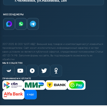
г.Челябинск, ул.Нахимова, 18п
МЕССЕНДЖЕРЫ
2017-2025 © ООО "ШОП АВД". Внешний вид товаров и комплектация могут изменяться
производителем. Сайт носит исключительно информационный характер и ни при
каких условиях не является публичной офертой, определяемой положениями Статьи
437 (2) ГК РФ. Заполняя формы на сайте, Вы подтверждаете возможность их
обработки.
МЫ В СОЦСЕТЯХ
ПРИНИМАЕМ К ОПЛАТЕ
С НДС