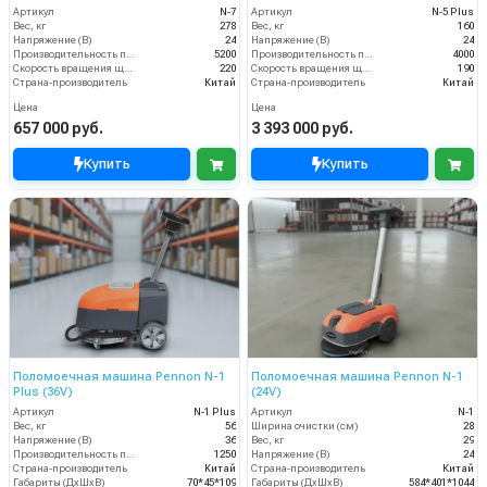
(24V)
Артикул
N-7
Артикул
N-5 Plus
Вес, кг
278
Вес, кг
160
Напряжение (В)
24
Напряжение (В)
24
Производительность по площади (м2/ч)
5200
Производительность по площади (м2/ч)
4000
Скорость вращения щётки (об/мин)
220
Скорость вращения щётки (об/мин)
190
Страна-производитель
Китай
Страна-производитель
Китай
Цена
Цена
657 000 руб.
3 393 000 руб.
Купить
Купить
Поломоечная машина Pennon N-1
Поломоечная машина Pennon N-1
Plus (36V)
(24V)
Артикул
N-1 Plus
Артикул
N-1
Вес, кг
56
Ширина очистки (см)
28
Напряжение (В)
36
Вес, кг
29
Производительность по площади (м2/ч)
1250
Напряжение (В)
24
Страна-производитель
Китай
Страна-производитель
Китай
Габариты (ДхШхВ)
70*45*109
Габариты (ДхШхВ)
584*401*1044