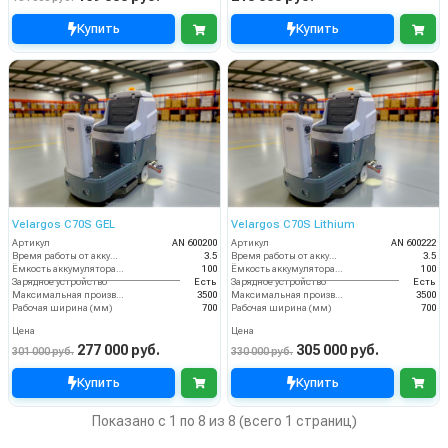
Купить
Купить
Velargos C70S GEL
Velargos C70S Lithium
Артикул
AN 600200
Артикул
AN 600222
Время работы от аккумуляторов (ч)
3.5
Время работы от аккумуляторов (ч)
3.5
Ёмкость аккумулятора (Ач)
100
Ёмкость аккумулятора (Ач)
100
Зарядное устройство
Есть
Зарядное устройство
Есть
Максимальная производительность (кв.м/час)
3500
Максимальная производительность (кв.м/час)
3500
Рабочая ширина (мм)
700
Рабочая ширина (мм)
700
Цена
Цена
277 000 руб.
305 000 руб.
301 000 руб.
330 000 руб.
Купить
Купить
Показано с 1 по 8 из 8 (всего 1 страниц)