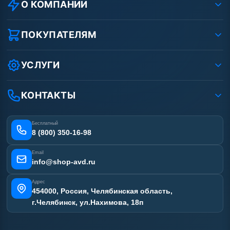
О КОМПАНИИ
О компании
Реквизиты ООО «Шоп АВД»
ПОКУПАТЕЛЯМ
Защита данных клиента
Как заказать?
Условия соглашения
Оплата
УСЛУГИ
Вакансии
Доставка
Ремонт АВД
Рассрочка
Гарантия
Сертификаты
КОНТАКТЫ
Статьи
Лизинг
Наши работы
Получить скидку
Отзывы наших клиентов
Бесплатный
Карта сайта
8 (800) 350-16-98
Email
info@shop-avd.ru
Адрес
454000, Россия, Челябинская область,
г.Челябинск, ул.Нахимова, 18п