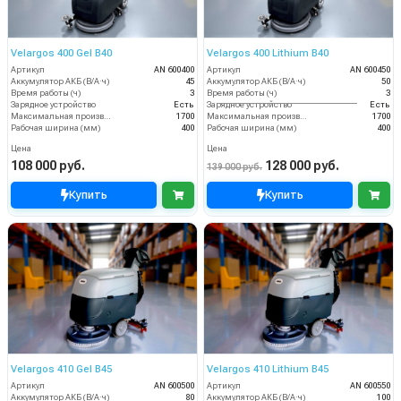
Velargos 400 Gel B40
Velargos 400 Lithium B40
Артикул
AN 600400
Артикул
AN 600450
Аккумулятор АКБ (В/А·ч)
45
Аккумулятор АКБ (В/А·ч)
50
Время работы (ч)
3
Время работы (ч)
3
Зарядное устройство
Есть
Зарядное устройство
Есть
Максимальная производительность (кв.м/час)
1700
Максимальная производительность (кв.м/час)
1700
Рабочая ширина (мм)
400
Рабочая ширина (мм)
400
Цена
Цена
108 000 руб.
128 000 руб.
139 000 руб.
Купить
Купить
Velargos 410 Gel B45
Velargos 410 Lithium B45
Артикул
AN 600500
Артикул
AN 600550
Аккумулятор АКБ (В/А·ч)
80
Аккумулятор АКБ (В/А·ч)
100