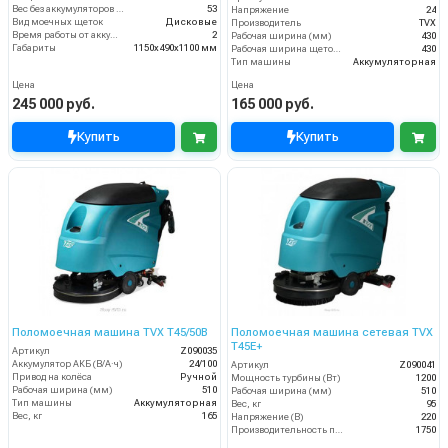
Вес без аккумуляторов (кг)
53
Напряжение
24
Вид моечных щеток
Дисковые
Производитель
TVX
Время работы от аккумуляторов (ч)
2
Рабочая ширина (мм)
430
Габариты
1150х490х1100 мм
Рабочая ширина щеток (мм)
430
Тип машины
Аккумуляторная
Цена
Цена
245 000 руб.
165 000 руб.
Купить
Купить
Поломоечная машина TVX T45/50B
Поломоечная машина сетевая TVX
T45E+
Артикул
Z090035
Аккумулятор АКБ (В/А·ч)
24/100
Артикул
Z090041
Привод на колёса
Ручной
Мощность турбины (Вт)
1200
Рабочая ширина (мм)
510
Рабочая ширина (мм)
510
Тип машины
Аккумуляторная
Вес, кг
95
Вес, кг
165
Напряжение (В)
220
Производительность по площади (м2/ч)
1750