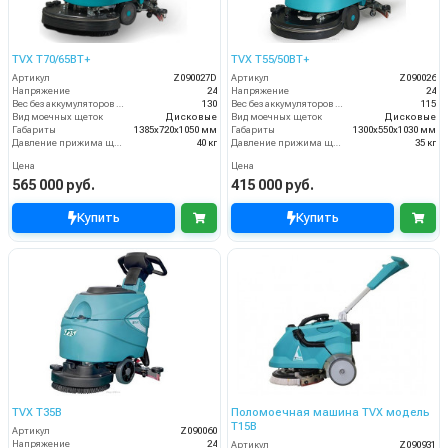
TVX T70/65BT+
TVX T55/50BT+
Артикул
Z090027D
Артикул
Z090026
Напряжение
24
Напряжение
24
Вес без аккумуляторов (кг)
130
Вес без аккумуляторов (кг)
115
Вид моечных щеток
Дисковые
Вид моечных щеток
Дисковые
Габариты
1385х720х1050 мм
Габариты
1300х550х1030 мм
Давление прижима щеток
40 кг
Давление прижима щеток
35 кг
Цена
Цена
565 000 руб.
415 000 руб.
Купить
Купить
TVX T35B
Поломоечная машина TVX модель
T15B
Артикул
Z090060
Напряжение
24
Артикул
Z090931