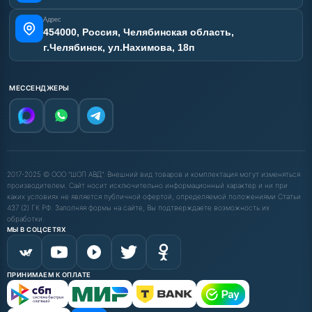
Адрес
454000, Россия, Челябинская область,
г.Челябинск, ул.Нахимова, 18п
МЕССЕНДЖЕРЫ
2017-2025 © ООО "ШОП АВД". Внешний вид товаров и комплектация могут изменяться
производителем. Сайт носит исключительно информационный характер и ни при
каких условиях не является публичной офертой, определяемой положениями Статьи
437 (2) ГК РФ. Заполняя формы на сайте, Вы подтверждаете возможность их
обработки.
МЫ В СОЦСЕТЯХ
ПРИНИМАЕМ К ОПЛАТЕ