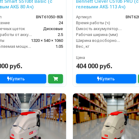
t Smart S510bt Basic (с
Bennett Clever C510b PRO (с
вым АКБ 80 Ач)
гелевыми АКБ 113 Ач)
л
BNT61050-80li
Артикул
BNT62
жение
24
Время работы (ч)
ечных щеток
Дисковые
Ёмкость аккумулятора (Ач)
Время работы от аккумуляторов (ч)
2.5
Рабочая ширина (мм)
ты
1320 × 540 × 1060
Ширина водосборной рейки
Потребляемая мощность (кВт)
1.05
Вес, кг
Цена
000 руб.
404 000 руб.
Купить
Купить