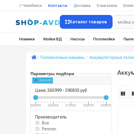
🚩Челябинск
Контакты
Доставка
О магазине
Оплат
Каталог товаров
Новинки
Мойки ВД
Насосы
Поломойки
Пыле
Поломоечные машины
Аккумуляторные пол
Акку
Параметры подбора
Bennett
Цена:
265999
-
590835
руб
265999
266568
272435
292599
590835
Производитель
Все
Pennon