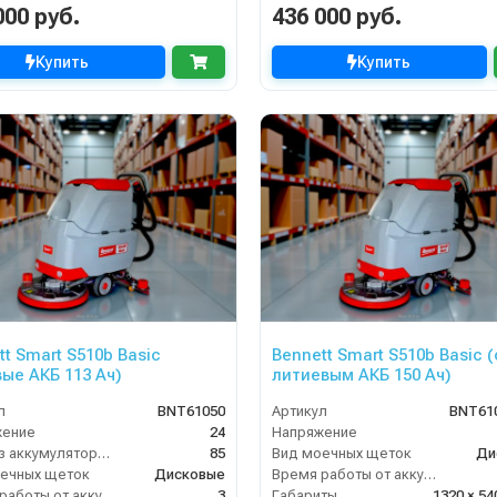
000 руб.
436 000 руб.
Купить
Купить
tt Smart S510b Basic
Bennett Smart S510b Basic (
вые АКБ 113 Ач)
литиевым АКБ 150 Ач)
л
BNT61050
Артикул
BNT61
жение
24
Напряжение
Вес без аккумуляторов (кг)
85
Вид моечных щеток
Ди
ечных щеток
Дисковые
Время работы от аккумуляторов (ч)
Время работы от аккумуляторов (ч)
3
Габариты
1320 × 54