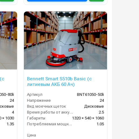
(с
Bennett Smart S510b Basic (с
литиевым АКБ 60 Ач)
50-80li
Артикул
BNT61050-50li
24
Напряжение
24
сковые
Вид моечных щеток
Дисковые
4
Время работы от аккумуляторов (ч)
2.5
0 × 1030
Габариты
1320 × 540 × 1060
1.35
Потребляемая мощность (кВт)
1.05
Цена