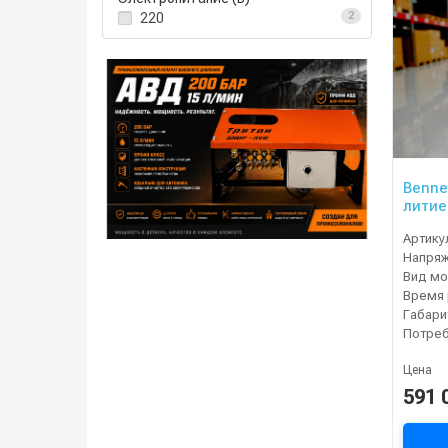
220
2
Bennet
литие
Артику
Напря
Вид мо
Габари
Цена
591 