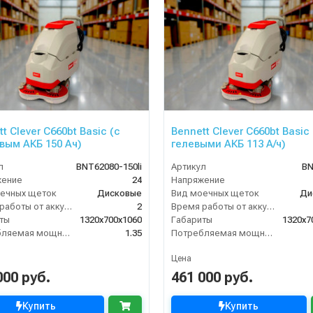
t Clever C660bt Basic (с
Bennett Clever C660bt Basic 
вым АКБ 150 Ач)
гелевыми АКБ 113 А/ч)
л
BNT62080-150li
Артикул
BN
жение
24
Напряжение
ечных щеток
Дисковые
Вид моечных щеток
Ди
Время работы от аккумуляторов (ч)
2
Время работы от аккумуляторов (ч)
ты
1320х700х1060
Габариты
1320х7
Потребляемая мощность (кВт)
1.35
Потребляемая мощность (кВт)
Цена
000 руб.
461 000 руб.
Купить
Купить