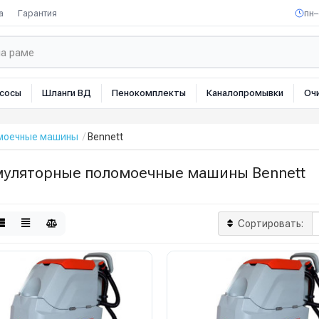
а
Гарантия
пн–
сосы
Шланги ВД
Пенокомплекты
Каналопромывки
Оч
омоечные машины
Bennett
муляторные поломоечные машины Bennett
Сортировать: