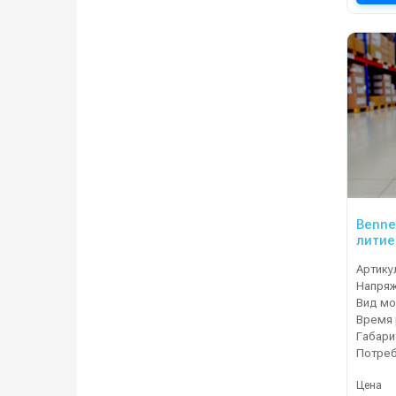
Bennet
литие
Артику
Напря
Вид мо
Габари
Цена