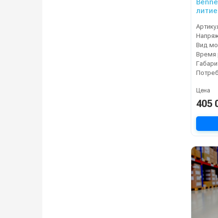
Bennet
литие
Артику
Напря
Вид мо
Габари
Цена
405 