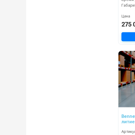
Габари
Цена
275 
Bennet
литие
Артику