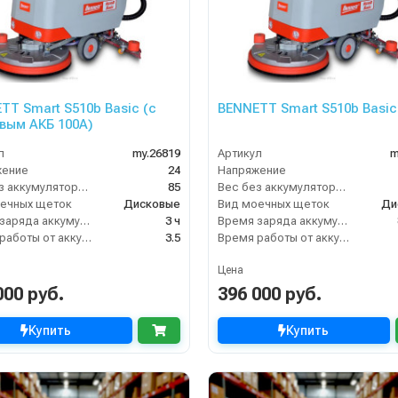
TT Smart S510b Basic (с
BENNETT Smart S510b Basic
вым АКБ 100А)
л
my.26819
Артикул
m
жение
24
Напряжение
Вес без аккумуляторов (кг)
85
Вес без аккумуляторов (кг)
ечных щеток
Дисковые
Вид моечных щеток
Ди
Время заряда аккумуляторов
3 ч
Время заряда аккумуляторов
Время работы от аккумуляторов (ч)
3.5
Время работы от аккумуляторов (ч)
Цена
000 руб.
396 000 руб.
Купить
Купить