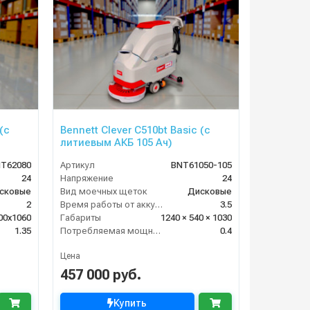
(с
Bennett Clever C510bt Basic (с
литиевым АКБ 105 Ач)
T62080
Артикул
BNT61050-105
24
Напряжение
24
сковые
Вид моечных щеток
Дисковые
2
Время работы от аккумуляторов (ч)
3.5
00х1060
Габариты
1240 × 540 × 1030
1.35
Потребляемая мощность (кВт)
0.4
Цена
457 000 руб.
Купить