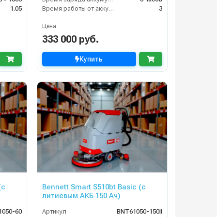
1.05
Время работы от аккумуляторов (ч)
3
Цена
333 000 руб.
Купить
Bennett Smart S510bt Basic (с
литиевым АКБ 150 Ач)
1050-60
Артикул
BNT61050-150li