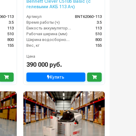
Bennett Clever C510b Basic (с
гелевыми АКБ 113 Ач)
060-113
Артикул
BNT62060-113
3.5
Время работы (ч)
3.5
113
Ёмкость аккумулятора (Ач)
113
510
Рабочая ширина (мм)
510
800
Ширина водосборной рейки
800
155
Вес, кг
155
Цена
390 000 руб.
Купить