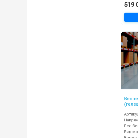
519 
Benne
(геле
Артику
Напря
Вид мо