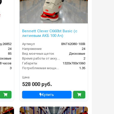
Bennett Clever C660bt Basic (с
литиевым АКБ 100 Ач)
y.26852
Артикул
BNT62080-100li
24
Напряжение
24
85
Вид моечных щеток
Дисковые
сковые
Время работы от аккумуляторов (ч)
2
8 часов
Габариты
1320х700х1060
3
Потребляемая мощность (кВт)
1.35
Цена
528 000 руб.
Купить