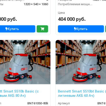
ты
1320 × 540 × 1060
Потребляемая мощность (кВт)
Цена
000 руб.
404 000 руб.
Купить
Купить
t Smart S510b Basic (с
Bennett Smart S510bt Basic (с
вым АКБ 80 Ач)
литиевым АКБ 60 Ач)
л
BNT61050-80li
Артикул
BNT6