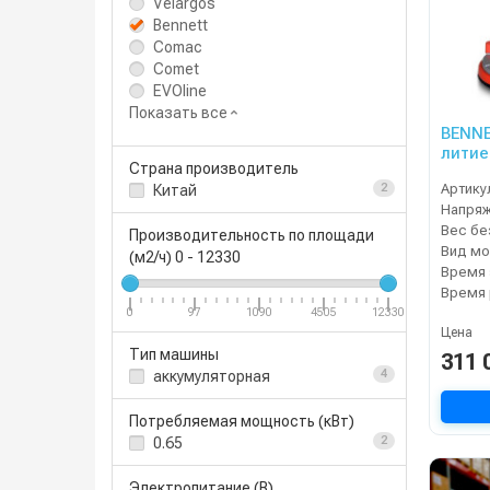
Velargos
Bennett
Comac
Comet
EVOline
Показать все
BENNE
литие
Страна производитель
Артику
Китай
2
Напря
Производительность по площади
Вид мо
(м2/ч)
0
-
12330
0
97
1090
4505
12330
Цена
Тип машины
311 
аккумуляторная
4
Потребляемая мощность (кВт)
0.65
2
Электропитание (В)