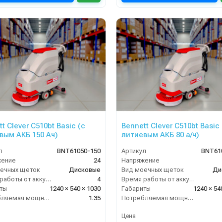
t Clever C510bt Basic (с
Bennett Clever C510bt Basic 
вым АКБ 150 Ач)
литиевым АКБ 80 а/ч)
л
BNT61050-150
Артикул
BNT610
жение
24
Напряжение
ечных щеток
Дисковые
Вид моечных щеток
Ди
Время работы от аккумуляторов (ч)
4
Время работы от аккумуляторов (ч)
ты
1240 × 540 × 1030
Габариты
1240 × 54
Потребляемая мощность (кВт)
1.35
Потребляемая мощность (кВт)
Цена