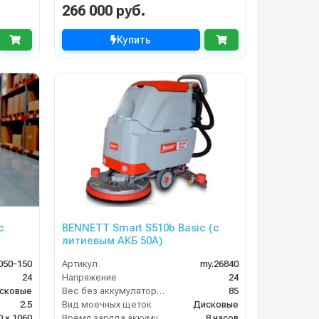
266 000 руб.
Купить
с
BENNETT Smart S510b Basic (с
литиевым АКБ 50А)
050-150
Артикул
my.26840
24
Напряжение
24
сковые
Вес без аккумуляторов (кг)
85
2.5
Вид моечных щеток
Дисковые
0 × 1060
Время заряда аккумуляторов
8 часов