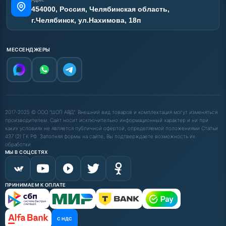
Адрес
454000, Россия, Челябинская область,
г.Челябинск, ул.Нахимова, 18п
МЕССЕНДЖЕРЫ
2017-2025 © ООО "ШОП АВД". Внешний вид товаров и комплектация могут изменяться
производителем. Сайт носит исключительно информационный характер и ни при
каких условиях не является публичной офертой, определяемой положениями Статьи
437 (2) ГК РФ. Заполняя формы на сайте, Вы подтверждаете возможность их
обработки.
МЫ В СОЦСЕТЯХ
ПРИНИМАЕМ К ОПЛАТЕ
С НДС