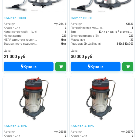
Комета CB30
Comet CB 30
Артикул
my.26418
Артикул
CB30
Класс пыли
L
Потребляемая мощность (кВт)
1
Количество турбин (шт)
1
Тип
Для влажной и сухой уборки
Напряжение
220
Электропитание (В)
220
HEPA фильтр в комплекте
Нет
Масса (кг)
30
Возможность подключения электрощетки
Нет
Размеры ДхШхВ (мм)
345х345х760
Цена
Цена
21 000 руб.
30 000 руб.
Купить
Купить
Комета A-024
Комета А-026
Артикул
my.26388
Артикул
my.26377
Класс пыли
L
Класс пыли
L