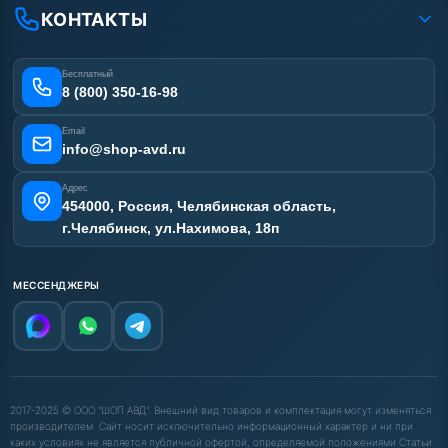
Гарантия
Сертификаты
КОНТАКТЫ
Статьи
Лизинг
Наши работы
Получить скидку
Отзывы наших клиентов
Бесплатный
Карта сайта
8 (800) 350-16-98
Email
info@shop-avd.ru
Адрес
454000, Россия, Челябинская область,
г.Челябинск, ул.Нахимова, 18п
МЕССЕНДЖЕРЫ
2017-2025 © ООО "ШОП АВД". Внешний вид товаров и комплектация могут изменяться
производителем. Сайт носит исключительно информационный характер и ни при
каких условиях не является публичной офертой, определяемой положениями Статьи