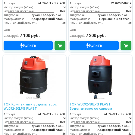
Артикул
WL092-15LPS PLAST
Артикул
WL092-15 INOX
Расход воздуха (л/сек)
64
Расход воздуха (л/сек)
64
Розетка для подключения инструмента
Нет
Розетка для подключения инструмента
Нет
Тип уборки
сухая и сбор жидкостей
Тип уборки
сухая и сбор жидкостей
Материал бака
Ударопрочный пластик
Материал бака
Нержавеющая сталь
Номинальный диаметр принадлежностей (мм)
36
Номинальный диаметр принадлежностей (мм)
36
Цена
Цена
7 100 руб.
7 200 руб.
7 700 руб.
7 800 руб.
Купить
Купить
TOR Компактный водопылесос
TOR WL092-30LPS PLAST
WL092-20LPS PLAST
Водопылесос со сливом
Артикул
WL092-20LPS PLAST
Артикул
WL092-30LPS PLAST
Расход воздуха (л/сек)
64
Расход воздуха (л/сек)
64
Розетка для подключения инструмента
Нет
Розетка для подключения инструмента
Нет
Тип уборки
сухая и сбор жидкостей
Тип уборки
сухая и сбор жидкостей
Материал бака
Ударопрочный пластик
Материал бака
Ударопрочный пластик
Номинальный диаметр принадлежностей (мм)
36
Номинальный диаметр принадлежностей (мм)
32