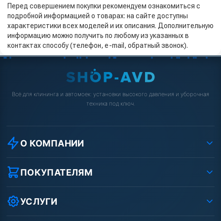
Перед совершением покупки рекомендуем ознакомиться с
подробной информацией о товарах: на сайте доступны
характеристики всех моделей и их описания. Дополнительную
информацию можно получить по любому из указанных в
контактах способу (телефон, e-mail, обратный звонок).
Всё для клининга и автомоек: установки высокого давления и уборочная
техника под ключ.
О КОМПАНИИ
О компании
Реквизиты ООО «Шоп АВД»
ПОКУПАТЕЛЯМ
Защита данных клиента
Как заказать?
Условия соглашения
Оплата
УСЛУГИ
Вакансии
Доставка
Ремонт АВД
Рассрочка