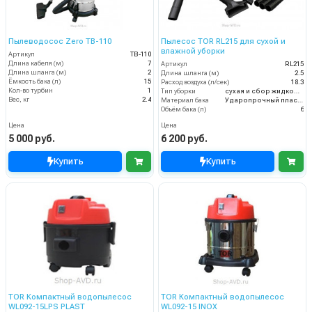
Пылеводосос Zero TB-110
Пылесос TOR RL215 для сухой и
влажной уборки
Артикул
TB-110
Длина кабеля (м)
7
Артикул
RL215
Длина шланга (м)
2
Длина шланга (м)
2.5
Ёмкость бака (л)
15
Расход воздуха (л/сек)
18.3
Кол-во турбин
1
Тип уборки
сухая и сбор жидкостей
Вес, кг
2.4
Материал бака
Ударопрочный пластик
Объём бака (л)
6
Цена
Цена
5 000 руб.
6 200 руб.
Купить
Купить
TOR Компактный водопылесос
TOR Компактный водопылесос
WL092-15LPS PLAST
WL092-15 INOX