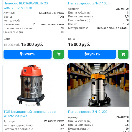
Пылесос RLC168A-30L INOX
Пылеводосос ZN-01100
циклонного типа
Артикул
ZN-01100
Длина кабеля (м)
8
Артикул
RLC168A-30L INOX
Длина шланга (м)
2,5
Бренд
TOR
Ёмкость бака (л)
60
Кол-во турбин
1
Вес, кг
10.4
Назначение
Профессиональные
Материал бака
нержавеющая сталь
Номинальный диаметр принадлежностей, мм
32
Объем бака (л)
30
Цена
Цена
15 000 руб.
15 000 руб.
16 000 руб.
Купить
Купить
TOR Компактный водопылесос
Пылеводосос ZN-01200
WL092-20 INOX
Артикул
ZN-01200
Длина кабеля (м)
8
Артикул
WL092-20 INOX
Длина шланга (м)
2,5
Расход воздуха (л/сек)
64
Ёмкость бака (л)
60
Розетка для подключения инструмента
Нет