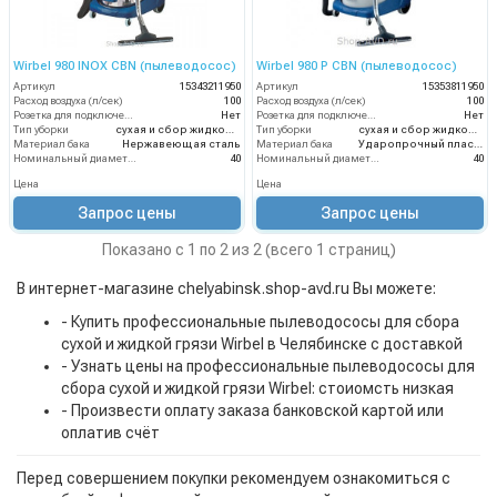
Wirbel 980 INOX CBN (пылеводосос)
Wirbel 980 P CBN (пылеводосос)
Артикул
15343211950
Артикул
15353811950
Расход воздуха (л/сек)
100
Расход воздуха (л/сек)
100
Розетка для подключения инструмента
Нет
Розетка для подключения инструмента
Нет
Тип уборки
сухая и сбор жидкостей
Тип уборки
сухая и сбор жидкостей
Материал бака
Нержавеющая сталь
Материал бака
Ударопрочный пластик
Номинальный диаметр принадлежностей (мм)
40
Номинальный диаметр принадлежностей (мм)
40
Цена
Цена
Запрос цены
Запрос цены
Показано с 1 по 2 из 2 (всего 1 страниц)
В интернет-магазине chelyabinsk.shop-avd.ru Вы можете:
- Купить профессиональные пылеводососы для сбора
сухой и жидкой грязи Wirbel в Челябинске с доставкой
- Узнать цены на профессиональные пылеводососы для
сбора сухой и жидкой грязи Wirbel: стоиомсть низкая
- Произвести оплату заказа банковской картой или
оплатив счёт
Перед совершением покупки рекомендуем ознакомиться с