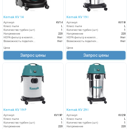
Kemak KV 14
Kemak KV 19 I
Артикул
KV14
Артикул
KV19I
Класс пыли
L
Класс пыли
L
Количество турбин (шт)
1
Количество турбин (шт)
1
Напряжение
220
Напряжение
220
HEPA фильтр в комплекте
Нет
HEPA фильтр в комплекте
Нет
Возможность подключения электрощетки
Нет
Возможность подключения электрощетки
Нет
Цена
Цена
Запрос цены
Запрос цены
Kemak KV 19 P
Kemak KV 29 I
Артикул
KV19P
Артикул
KV29I
Класс пыли
L
Класс пыли
L
Количество турбин (шт)
1
Количество турбин (шт)
1
Напряжение
220
Напряжение
220