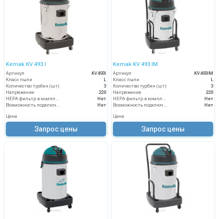
Kemak KV 493 I
Kemak KV 493 IM
Артикул
KV493I
Артикул
KV493IM
Класс пыли
L
Класс пыли
L
Количество турбин (шт)
3
Количество турбин (шт)
3
Напряжение
220
Напряжение
220
HEPA фильтр в комплекте
Нет
HEPA фильтр в комплекте
Нет
Возможность подключения электрощетки
Нет
Возможность подключения электрощетки
Нет
Цена
Цена
Запрос цены
Запрос цены