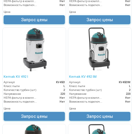
HEPA фильтр в комплекте
Нет
HEPA фильтр в комплекте
Нет
Возможность подключения электрощетки
Нет
Возможность подключения электрощетки
Нет
Цена
Цена
Запрос цены
Запрос цены
Kemak KV 492 I
Kemak KV 492 IM
Артикул
KV492I
Артикул
KV492IM
Класс пыли
L
Класс пыли
L
Количество турбин (шт)
2
Количество турбин (шт)
2
Напряжение
220
Напряжение
220
HEPA фильтр в комплекте
Нет
HEPA фильтр в комплекте
Нет
Возможность подключения электрощетки
Нет
Возможность подключения электрощетки
Нет
Цена
Цена
Запрос цены
Запрос цены