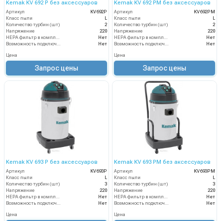
Kemak KV 692 P без аксессуаров
Kemak KV 692 PM без аксессуаров
Артикул
KV692P
Артикул
KV692PM
Класс пыли
L
Класс пыли
L
Количество турбин (шт)
2
Количество турбин (шт)
2
Напряжение
220
Напряжение
220
HEPA фильтр в комплекте
Нет
HEPA фильтр в комплекте
Нет
Возможность подключения электрощетки
Нет
Возможность подключения электрощетки
Нет
Цена
Цена
Запрос цены
Запрос цены
Kemak KV 693 P без аксессуаров
Kemak KV 693 PM без аксессуаров
Артикул
KV693P
Артикул
KV693PM
Класс пыли
L
Класс пыли
L
Количество турбин (шт)
3
Количество турбин (шт)
3
Напряжение
220
Напряжение
220
HEPA фильтр в комплекте
Нет
HEPA фильтр в комплекте
Нет
Возможность подключения электрощетки
Нет
Возможность подключения электрощетки
Нет
Цена
Цена