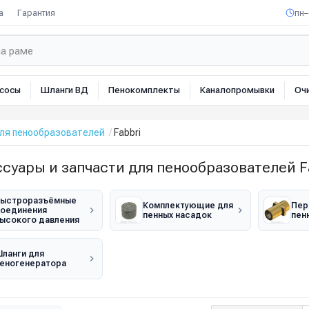
а
Гарантия
пн–
сосы
Шланги ВД
Пенокомплекты
Каналопромывки
Оч
для пенообразователей
Fabbri
суары и запчасти для пенообразователей F
ыстроразъёмные
Комплектующие для
Пер
оединения
пенных насадок
пен
ысокого давления
ланги для
еногенератора