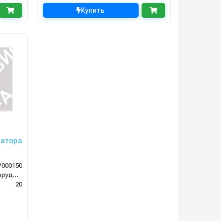
Купить
ратора
000150
Клининговое оборудование
20