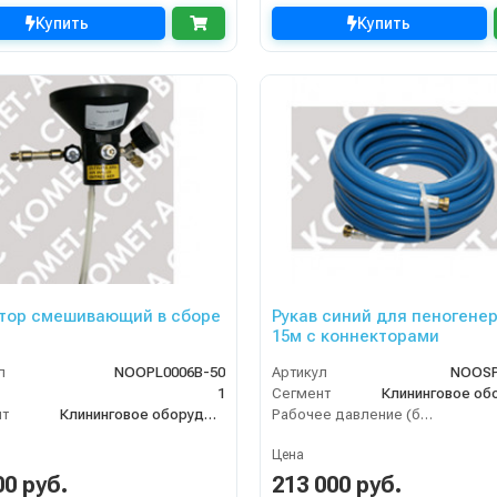
Купить
Купить
тор смешивающий в сборе
Рукав синий для пеногене
15м с коннекторами
л
NОOPL0006B-50
Артикул
NOOSP
1
Сегмент
нт
Клининговое оборудование
Рабочее давление (бар)
Цена
00 руб.
213 000 руб.