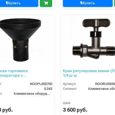
Купить
Купить
ная горловина
Кран регулировки химии (П
енератора с
1/4 ш-ш
ительным кольцом (Поз.
л
NOOPL000700
Артикул
NOORU00050
0.243
Сегмент
нт
Клининговое оборудование
Цена
0 руб.
3 600 руб.