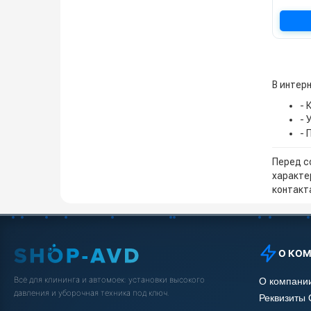
В интерн
- 
- 
- 
Перед с
характе
контакта
О КО
Всё для клининга и автомоек: установки высокого
О компани
давления и уборочная техника под ключ.
Реквизиты