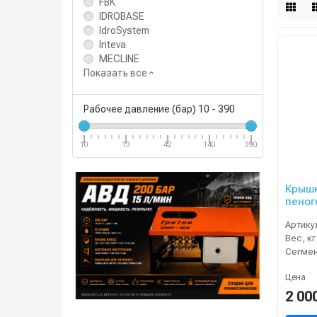
FBK
IDROBASE
IdroSystem
Inteva
MECLINE
Показать все
Рабочее давление (бар)
10
-
390
10
13
42
140
390
Крышк
пеног
(мета
Артику
Вес, кг
Сегме
Цена
2 00