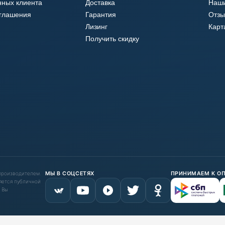
нных клиента
Доставка
Наши
оглашения
Гарантия
Отзы
Лизинг
Карт
Получить скидку
 производителем.
МЫ В СОЦСЕТЯХ
ПРИНИМАЕМ К О
яется публичной
 Вы