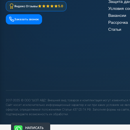
Защита да
5.0
Яндекс Отзывы
Условия с
Вакансии
Заказать звонок
Рассрочка
Статьи
2017-2025 © ООО "ШОП АВД". Внешний вид товаров и комплектация могут изменяться
Сайт носит исключительно информационный характер и ни при каких условиях не явл
офертой, определяемой положениями Статьи 437 (2) ГК РФ. Заполняя формы на сайте,
подтверждаете возможность их обработки.