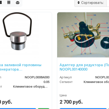
Сортировать:
а заливной горловины
Адаптeр для редуктора (По
енератора
NOOPL00140000
ллическая)
л
NOOPL0008A000
Артикул
NOOPL00
0.05
Сегмент
нт
Клининговое оборудование
Цена
0 руб.
2 700 руб.