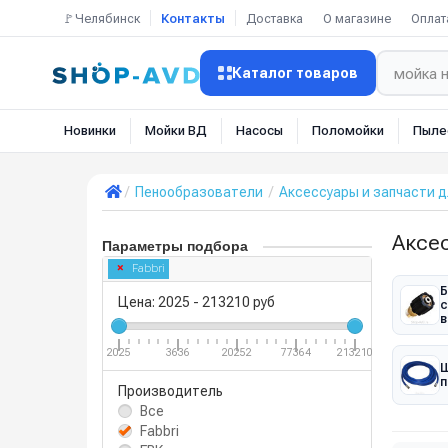
🚩Челябинск
Контакты
Доставка
О магазине
Оплат
Каталог товаров
Новинки
Мойки ВД
Насосы
Поломойки
Пыле
Пенообразователи
Аксессуары и запчасти 
Аксес
Параметры подбора
Fabbri
Б
Цена:
2025
-
213210
руб
с
в
2025
3636
20252
77364
213210
Ш
п
Производитель
Все
Fabbri