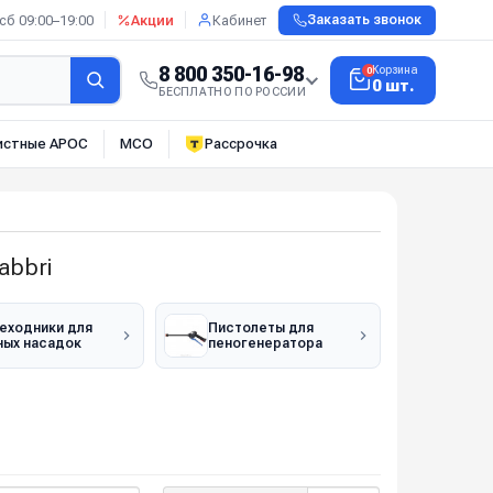
сб 09:00–19:00
Акции
Кабинет
Заказать звонок
8 800 350-16-98
Корзина
0
0 шт.
БЕСПЛАТНО ПО РОССИИ
истные АРОС
МСО
Рассрочка
abbri
еходники для
Пистолеты для
ных насадок
пеногенератора