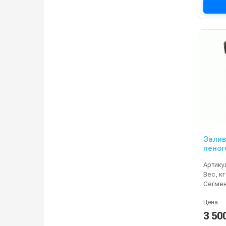
Залив
пеног
уплотн
Артику
9)
Вес, кг
Сегме
Цена
3 50