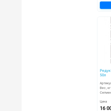
Редук
50л
Артику
Вес, кг
Сегме
Цена
16 0