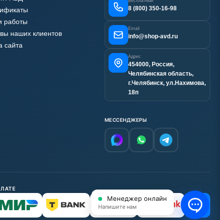
Бесплатный
8 (800) 350-16-98
тификаты
 работы
Email
вы наших клиентов
info@shop-avd.ru
а сайта
Адрес
454000, Россия,
Челябинская область,
г.Челябинск, ул.Нахимова,
18п
МЕССЕНДЖЕРЫ
ПЛАТЕ
Менеджер онлайн
С НДС
Напишите нам