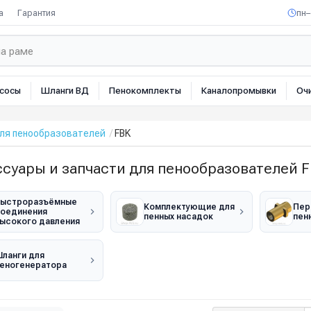
а
Гарантия
пн–
сосы
Шланги ВД
Пенокомплекты
Каналопромывки
Оч
для пенообразователей
FBK
ссуары и запчасти для пенообразователей 
ыстроразъёмные
Комплектующие для
Пер
оединения
пенных насадок
пен
ысокого давления
ланги для
еногенератора