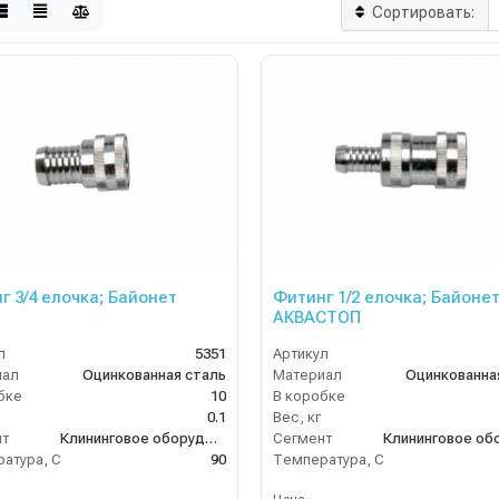
Сортировать:
г 3/4 елочка; Байонет
Фитинг 1/2 елочка; Байоне
АКВАСТОП
л
5351
Артикул
иал
Оцинкованная сталь
Материал
Оцинкованна
бке
10
В коробке
0.1
Вес, кг
нт
Клининговое оборудование
Сегмент
атура, C
90
Температура, C