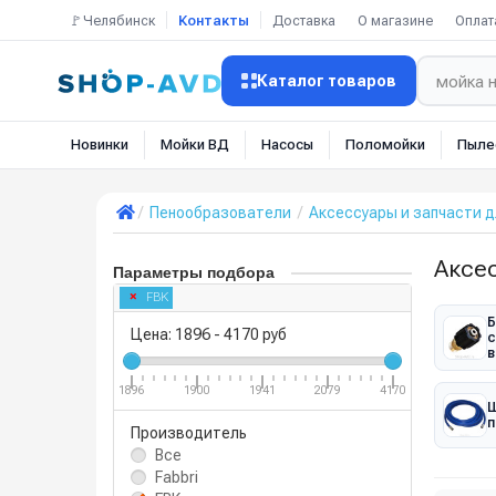
🚩Челябинск
Контакты
Доставка
О магазине
Оплат
Каталог товаров
Новинки
Мойки ВД
Насосы
Поломойки
Пыле
Пенообразователи
Аксессуары и запчасти 
Аксе
Параметры подбора
FBK
Б
Цена:
1896
-
4170
руб
с
в
1896
1900
1941
2079
4170
Ш
п
Производитель
Все
Fabbri