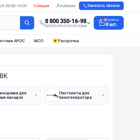
сб 09:00–19:00
Акции
Кабинет
Заказать звонок
8 800 350-16-98
Корзина
0
0 шт.
БЕСПЛАТНО ПО РОССИИ
истные АРОС
МСО
Рассрочка
FBK
еходники для
Пистолеты для
ных насадок
пеногенератора