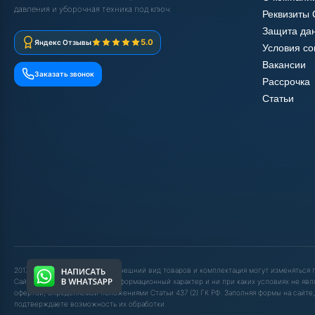
давления и уборочная техника под ключ.
Реквизиты
Защита да
5.0
Яндекс Отзывы
Условия с
Вакансии
Заказать звонок
Рассрочка
Статьи
2017-2025 © ООО "ШОП АВД". Внешний вид товаров и комплектация могут изменяться
Сайт носит исключительно информационный характер и ни при каких условиях не явл
офертой, определяемой положениями Статьи 437 (2) ГК РФ. Заполняя формы на сайте,
подтверждаете возможность их обработки.