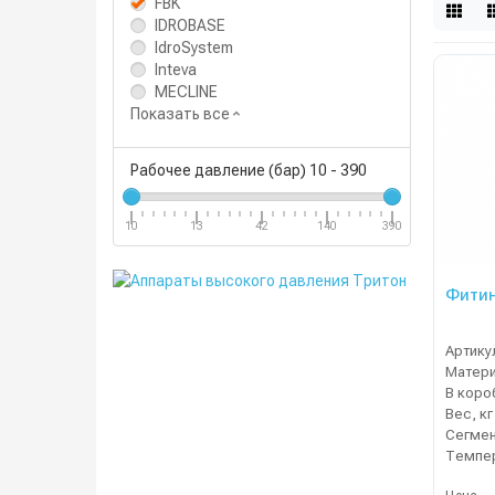
FBK
IDROBASE
IdroSystem
Inteva
MECLINE
Показать все
Рабочее давление (бар)
10
-
390
10
13
42
140
390
Фитин
Артику
Матер
В коро
Вес, кг
Сегме
Темпер