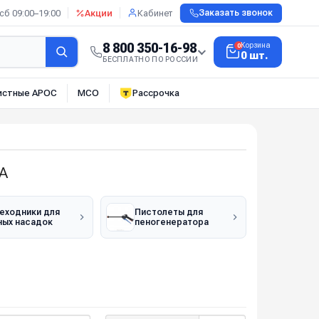
сб 09:00–19:00
Акции
Кабинет
Заказать звонок
8 800 350-16-98
Корзина
0
0 шт.
БЕСПЛАТНО ПО РОССИИ
истные АРОС
МСО
Рассрочка
A
еходники для
Пистолеты для
ных насадок
пеногенератора