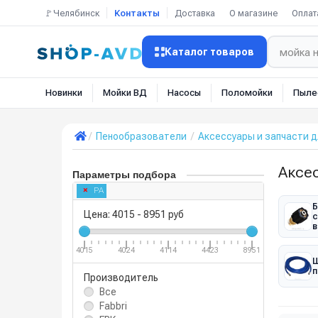
🚩Челябинск
Контакты
Доставка
О магазине
Оплат
Каталог товаров
Новинки
Мойки ВД
Насосы
Поломойки
Пыле
Пенообразователи
Аксессуары и запчасти 
Аксес
Параметры подбора
PA
Б
Цена:
4015
-
8951
руб
с
в
4015
4024
4114
4423
8951
Ш
п
Производитель
Все
Fabbri