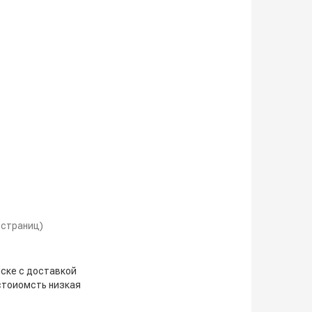
1 страниц)
нске с доставкой
 стоиомсть низкая