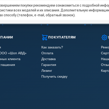
овершением покупки рекомендуем ознакомиться с подробной инфор
ристики всех моделей и их описания. Дополнительную информацию
х способу (телефон, e-mail, обратный звонок).
МПАНИИ
ПОКУПАТЕЛЯМ
и
Как заказать?
Ремо
 ООО «Шоп АВД»
Оплата
Сер
нных клиента
Доставка
Наши
оглашения
Гарантия
Отзы
Лизинг
Карт
Получить скидку