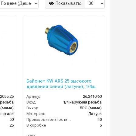
Показывать:
Байонет KW ARS 25 высокого
давления синий (латунь); 1/4ш.
.2055.25
Артикул
26.2410.60
 резьба
Вход
1/4 наружняя резьба
 (мама)
Выход
БРС (мама)
я сталь
Материал
Латунь
50
Производительность (л/мин)
40
25
В коробке
5