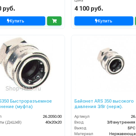
Цена
0 руб.
4 100 руб.
Купить
Купить
S350 Быстроразъемное
Байонет ARS 350 высокого
нение (муфта)
давления 3/8г (нерж).
л
26.2050.00
Артикул
26
ты (ДхШхВ)
40х20х20
Вход
3/8 внутренняя
Выход
БРС
Материал
Нержавеющая