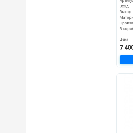
Артику
Вход
Выход
Матер
В коро
Цена
7 40