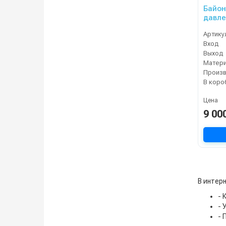
Байон
давлен
синем
Артику
Вход
Выход
Матер
В коро
Цена
9 00
В интерн
- 
- 
- 