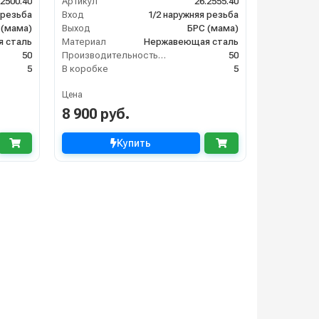
.2500.40
Артикул
26.2555.40
 резьба
Вход
1/2 наружняя резьба
 (мама)
Выход
БРС (мама)
 сталь
Материал
Нержавеющая сталь
50
Производительность (л/мин)
50
5
В коробке
5
Цена
8 900 руб.
Купить