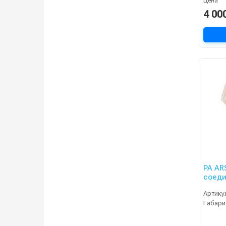
Цена
4 00
PA AR
соеди
Артику
Габари