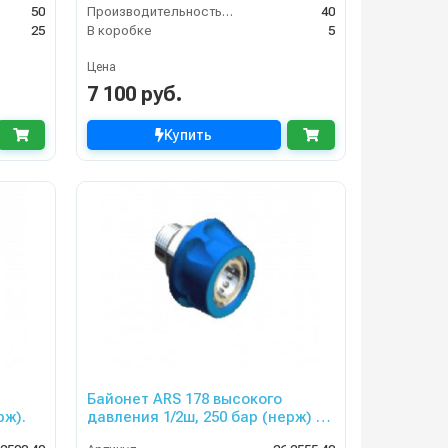
50
Производительность (л/мин)
40
25
В коробке
5
Цена
7 100 руб.
Купить
Байонет ARS 178 высокого
рж).
давления 1/2ш, 250 бар (нерж) в
синем пластике.