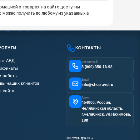
мацией о товарах: на сайте доступны
 можно получить по любому из указанных в
УСЛУГИ
КОНТАКТЫ
нт АВД
Бесплатный
8 (800) 350-16-98
тификаты
 работы
Email
вы наших клиентов
info@shop-avd.ru
а сайта
Адрес
454000, Россия,
Челябинская область,
г.Челябинск, ул.Нахимова,
18п
МЕССЕНДЖЕРЫ