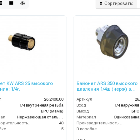
Сортировать:
ет KW ARS 25 высокого
Байонет ARS 350 высокого
ия; 1/4г.
давления 1/4ш (нерж) в
пластике.
л
26.2400.00
Артикул
26
1/4 внутренняя резьба
Вход
1/4 наружняя
БРС (мама)
Выход
БРС
иал
Нержавеющая сталь + Латунь
Материал
Оцинкованна
Производительность (л/мин)
40
Производительность (л/мин)
бке
5
В коробке