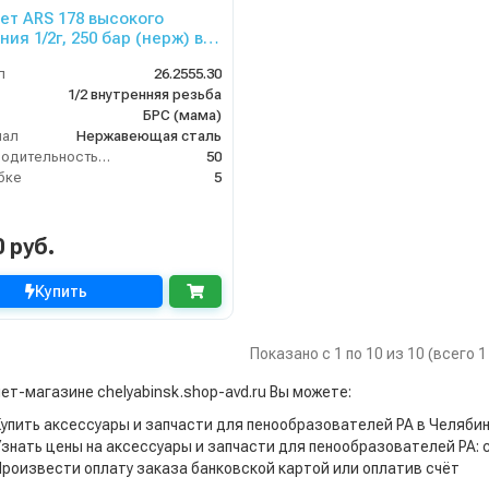
ет ARS 178 высокого
ия 1/2г, 250 бар (нерж) в
 пластике.
л
26.2555.30
1/2 внутренняя резьба
БРС (мама)
иал
Нержавеющая сталь
Производительность (л/мин)
50
бке
5
0 руб.
Купить
Показано с 1 по 10 из 10 (всего 
ет-магазине chelyabinsk.shop-avd.ru Вы можете:
Купить аксессуары и запчасти для пенообразователей PA в Челяби
Узнать цены на аксессуары и запчасти для пенообразователей PA:
Произвести оплату заказа банковской картой или оплатив счёт