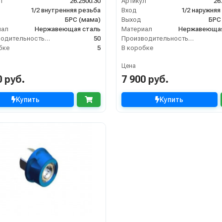
л
26.2500.30
Артикул
26
1/2 внутренняя резьба
Вход
1/2 наружняя
БРС (мама)
Выход
БРС
иал
Нержавеющая сталь
Материал
Нержавеющая
Производительность (л/мин)
50
Производительность (л/мин)
бке
5
В коробке
Цена
0 руб.
7 900 руб.
Купить
Купить