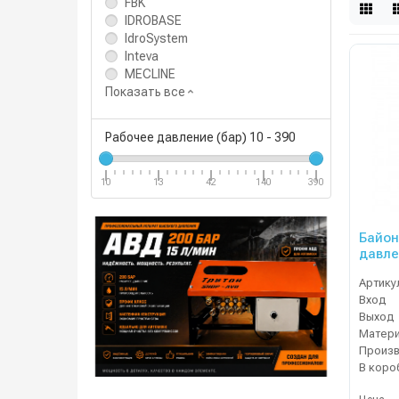
FBK
IDROBASE
IdroSystem
Inteva
MECLINE
Показать все
Рабочее давление (бар)
10
-
390
10
13
42
140
390
Байон
давлен
Артику
Вход
Выход
Матер
В коро