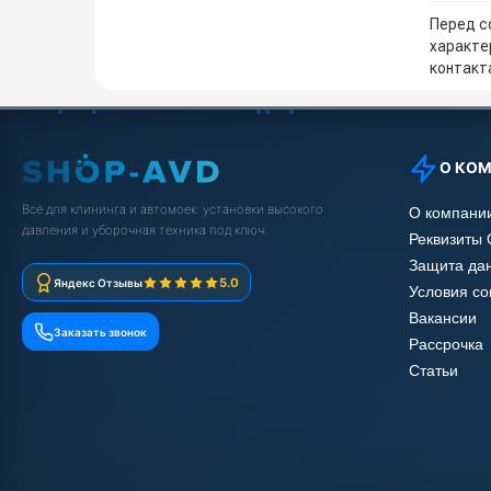
Перед с
характе
контакта
О КО
Всё для клининга и автомоек: установки высокого
О компани
давления и уборочная техника под ключ.
Реквизиты
Защита да
5.0
Яндекс Отзывы
Условия с
Вакансии
Заказать звонок
Рассрочка
Статьи