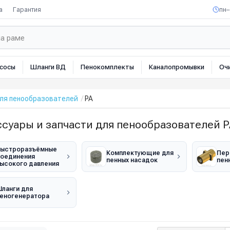
а
Гарантия
пн–
сосы
Шланги ВД
Пенокомплекты
Каналопромывки
Оч
для пенообразователей
PA
суары и запчасти для пенообразователей P
ыстроразъёмные
Комплектующие для
Пер
оединения
пенных насадок
пен
ысокого давления
ланги для
еногенератора