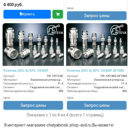
6 400 руб.
Цена
Купить
Запрос цены
Розетка (ISO A) БРС 1/4 BSP
Розетка (ISO A) БРС 1/4 BSP AF1004
Артикул
101.12111AB
Артикул
101.12113AD AF1004
Материал
Закаленная углеродистая сталь с цинковым покрытием
Материал
Закаленная углеродистая сталь с цинковым покрытием
Производительность (л/мин)
11.4
Производительность (л/мин)
11.4
Сегмент
Гидравлический сегмент
Сегмент
Гидравлический сегмент
Рабочее давление (бар)
350
Рабочее давление (бар)
350
Цена
Цена
Запрос цены
Запрос цены
Показано с 1 по 4 из 4 (всего 1 страниц)
В интернет-магазине chelyabinsk.shop-avd.ru Вы можете: