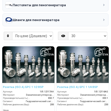
Пистолеты для пеногенератора
Шланги для пеногенератора
Розетка (ISO A) БРС 1 1/2 BSP
Розетка (ISO A) БРС 1 1/4 BSP
Артикул
101.12117AH
Артикул
101.12116AG
Материал
Закаленная углеродистая сталь с цинковым покрытием
Материал
Закаленная углеродистая сталь с цинковым покрытием
Производительность (л/мин)
832.7
Производительность (л/мин)
333.1
Сегмент
Гидравлический сегмент
Сегмент
Гидравлический сегмент
Рабочее давление (бар)
200
Рабочее давление (бар)
230
Цена