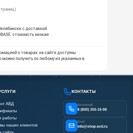
 страниц)
Челябинске с доставкой
OBASE: стоиомсть низкая
мацией о товарах: на сайте доступны
 можно получить по любому из указанных в
УСЛУГИ
КОНТАКТЫ
нт АВД
Бесплатный
8 (800) 350-16-98
тификаты
 работы
Email
вы наших клиентов
info@shop-avd.ru
а сайта