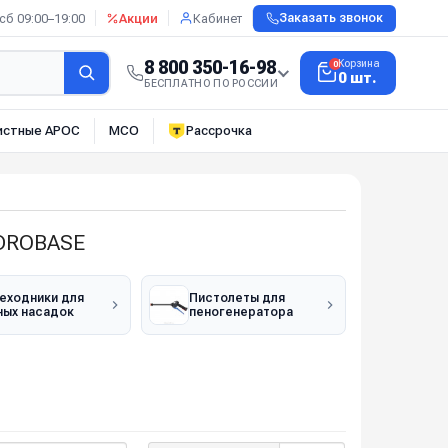
сб 09:00–19:00
Акции
Кабинет
Заказать звонок
8 800 350-16-98
Корзина
0
0 шт.
БЕСПЛАТНО ПО РОССИИ
истные АРОС
МСО
Рассрочка
IDROBASE
еходники для
Пистолеты для
ных насадок
пеногенератора