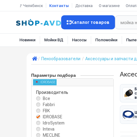
🚩Челябинск
Контакты
Доставка
О магазине
Оплат
Каталог товаров
Новинки
Мойки ВД
Насосы
Поломойки
Пыле
Пенообразователи
Аксессуары и запчасти 
Аксе
Параметры подбора
IDROBASE
Б
Производитель
с
в
Все
Fabbri
FBK
Ш
IDROBASE
п
IdroSystem
Inteva
MECLINE