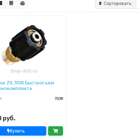
Сортировать:
ase ZX.7038 Быстросъем
енокомплекта
л
7038
0 руб.
Купить