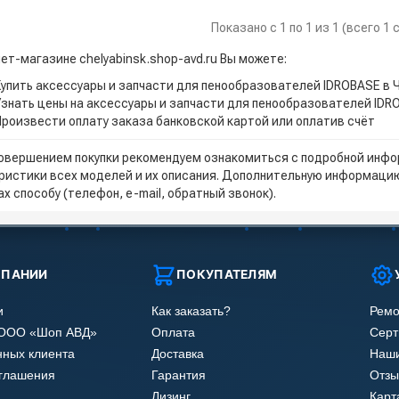
Показано с 1 по 1 из 1 (всего 1
ет-магазине chelyabinsk.shop-avd.ru Вы можете:
Купить аксессуары и запчасти для пенообразователей IDROBASE в 
Узнать цены на аксессуары и запчасти для пенообразователей IDR
Произвести оплату заказа банковской картой или оплатив счёт
овершением покупки рекомендуем ознакомиться с подробной инфор
ристики всех моделей и их описания. Дополнительную информацию
х способу (телефон, e-mail, обратный звонок).
МПАНИИ
ПОКУПАТЕЛЯМ
и
Как заказать?
Ремо
 ООО «Шоп АВД»
Оплата
Сер
нных клиента
Доставка
Наши
оглашения
Гарантия
Отзы
Лизинг
Карт