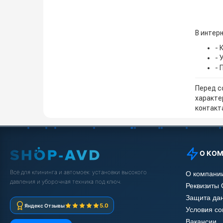
В интерн
- 
- 
- 
Перед с
характе
контакта
О КО
Всё для клининга и автомоек: установки высокого
О компани
давления и уборочная техника под ключ.
Реквизиты
Защита да
5.0
Яндекс Отзывы
Условия с
Вакансии