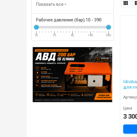
Показать все
Рабочее давление (бар)
10
-
390
10
13
42
140
390
Idrob
для п
Артику
Цена
3 30