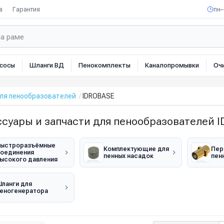
а
Гарантия
пн–
сосы
Шланги ВД
Пенокомплекты
Каналопромывки
Оч
для пенообразователей
IDROBASE
ссуары и запчасти для пенообразователей 
ыстроразъёмные
Комплектующие для
Пер
оединения
пенных насадок
пен
ысокого давления
ланги для
еногенератора