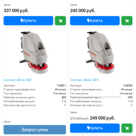
Цена
Цена
337 000 руб.
245 000 руб.
Купить
Купить
Comac Abila 45E
Comac Abila 50 E
Артикул
104617
Артикул
104566
Страна-производитель
Италия
Страна-производитель
Италия
Тип машины
Сетевая
Тип машины
Сетевая
Рабочая ширина щеток (мм)
420
Рабочая ширина щеток (мм)
500
Потребляемая мощность (кВт)
1.2
Потребляемая мощность (кВт)
1.2
Количество щеток (шт)
1
Количество щеток (шт)
1
Цена
249 000 руб.
277 000 руб.
Цена
Купить
Запрос цены