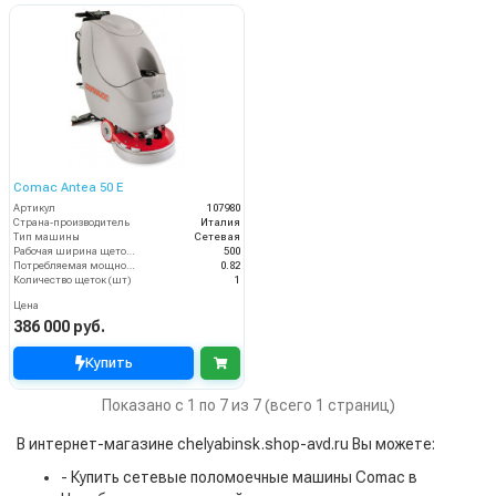
Comac Antea 50 E
Артикул
107980
Страна-производитель
Италия
Тип машины
Сетевая
Рабочая ширина щеток (мм)
500
Потребляемая мощность (кВт)
0.82
Количество щеток (шт)
1
Цена
386 000 руб.
Купить
Показано с 1 по 7 из 7 (всего 1 страниц)
В интернет-магазине chelyabinsk.shop-avd.ru Вы можете:
- Купить сетевые поломоечные машины Comac в