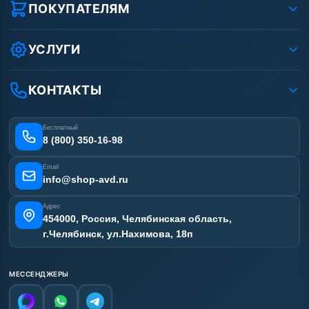
Реквизиты ООО «Шоп АВД»
ПОКУПАТЕЛЯМ
Защита данных клиента
Как заказать?
Условия соглашения
Оплата
УСЛУГИ
Вакансии
Доставка
Ремонт АВД
Рассрочка
Гарантия
Сертификаты
КОНТАКТЫ
Статьи
Лизинг
Наши работы
Получить скидку
Отзывы наших клиентов
Бесплатный
Карта сайта
8 (800) 350-16-98
Email
info@shop-avd.ru
Адрес
454000, Россия, Челябинская область,
г.Челябинск, ул.Нахимова, 18п
МЕССЕНДЖЕРЫ