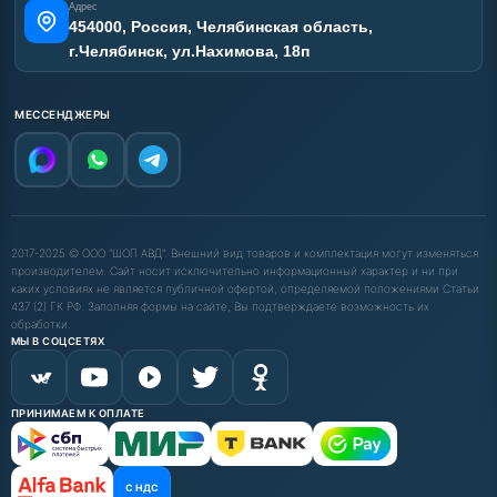
Адрес
454000, Россия, Челябинская область,
г.Челябинск, ул.Нахимова, 18п
МЕССЕНДЖЕРЫ
2017-2025 © ООО "ШОП АВД". Внешний вид товаров и комплектация могут изменяться
производителем. Сайт носит исключительно информационный характер и ни при
каких условиях не является публичной офертой, определяемой положениями Статьи
437 (2) ГК РФ. Заполняя формы на сайте, Вы подтверждаете возможность их
обработки.
МЫ В СОЦСЕТЯХ
ПРИНИМАЕМ К ОПЛАТЕ
С НДС