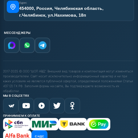
Адрес
454000, Россия, Челябинская область,
г.Челябинск, ул.Нахимова, 18п
МЕССЕНДЖЕРЫ
2017-2025 © ООО "ШОП АВД". Внешний вид товаров и комплектация могут изменяться
производителем. Сайт носит исключительно информационный характер и ни при
каких условиях не является публичной офертой, определяемой положениями Статьи
437 (2) ГК РФ. Заполняя формы на сайте, Вы подтверждаете возможность их
обработки.
МЫ В СОЦСЕТЯХ
ПРИНИМАЕМ К ОПЛАТЕ
С НДС