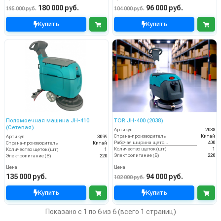
180 000 руб.
96 000 руб.
195 000 руб.
104 000 руб.
Купить
Купить
Поломоечная машина JH-410
TOR JH-400 (2038)
(Сетевая)
Артикул
2038
Страна-производитель
Китай
Артикул
3099
Рабочая ширина щеток (мм)
400
Страна-производитель
Китай
Количество щеток (шт)
1
Количество щеток (шт)
1
Электропитание (В)
220
Электропитание (В)
220
Цена
Цена
135 000 руб.
94 000 руб.
102 000 руб.
Купить
Купить
Показано с 1 по 6 из 6 (всего 1 страниц)