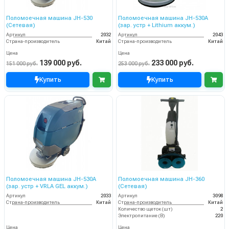
Поломоечная машина JH-530
Поломоечная машина JH-530A
(Сетевая)
(зар. устр + Lithium аккум.)
Артикул
2032
Артикул
2043
Страна-производитель
Китай
Страна-производитель
Китай
Цена
Цена
139 000 руб.
233 000 руб.
151 000 руб.
253 000 руб.
Купить
Купить
Поломоечная машина JH-530A
Поломоечная машина JH-360
(зар. устр + VRLA GEL аккум.)
(Сетевая)
Артикул
2033
Артикул
3098
Страна-производитель
Китай
Страна-производитель
Китай
Количество щеток (шт)
2
Электропитание (В)
220
Цена
Цена