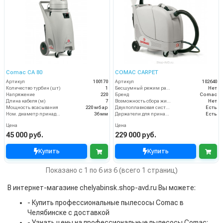
Comac CA 80
COMAC CARPET
Артикул
100170
Артикул
102640
Количество турбин (шт)
1
Бесшумный режим работы
Нет
Напряжение
220
Бренд
Comac
Длина кабеля (м)
7
Возможность сбора жидкой грязи
Нет
Мощность всасывания
220 мбар
Двухпоплавковая система
Есть
Ном. диаметр принадлежностей
36 мм
Держатели для принадлежностей
Есть
Цена
Цена
45 000 руб.
229 000 руб.
Купить
Купить
Показано с 1 по 6 из 6 (всего 1 страниц)
В интернет-магазине chelyabinsk.shop-avd.ru Вы можете:
- Купить профессиональные пылесосы Comac в
Челябинске с доставкой
- Узнать цены на профессиональные пылесосы Comac: