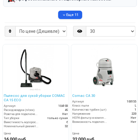
Еще 11
Пылесос для сухой уборки COMAC
Comac CA 30
CA 15 ECO
Артикул
100155
Класс пыли
L
Артикул
104193
Количество турбин (шт)
1
Расход воздуха (л/сек)
49
Напряжение
220
Розетка для подключения инструмента
Нет
HEPA фильтр в комплекте
Нет
Тип уборки
только сухая
Возможность подключения электрощетки
Нет
Вместимость мусоросборника (л)
6
Номинальный диаметр принадлежностей (мм)
32
Цена
Цена
16 000 руб.
32 000 руб.