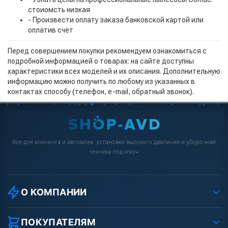
стоиомсть низкая
- Произвести оплату заказа банковской картой или
оплатив счёт
Перед совершением покупки рекомендуем ознакомиться с
подробной информацией о товарах: на сайте доступны
характеристики всех моделей и их описания. Дополнительную
информацию можно получить по любому из указанных в
контактах способу (телефон, e-mail, обратный звонок).
Всё для клининга и автомоек: установки высокого давления и уборочная
техника под ключ.
О КОМПАНИИ
О компании
Реквизиты ООО «Шоп АВД»
ПОКУПАТЕЛЯМ