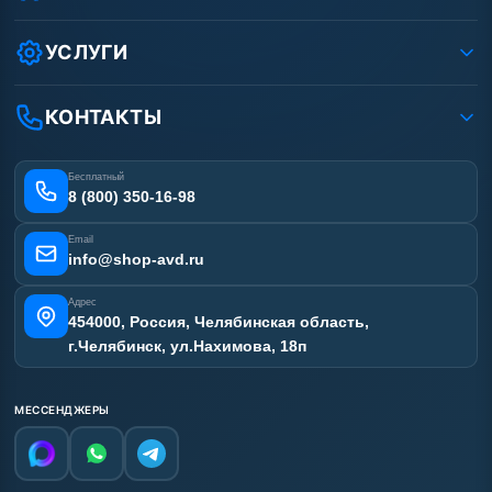
Защита данных клиента
Как заказать?
Условия соглашения
Оплата
УСЛУГИ
Вакансии
Доставка
Ремонт АВД
Рассрочка
Гарантия
Сертификаты
КОНТАКТЫ
Статьи
Лизинг
Наши работы
Получить скидку
Отзывы наших клиентов
Бесплатный
Карта сайта
8 (800) 350-16-98
Email
info@shop-avd.ru
Адрес
454000, Россия, Челябинская область,
г.Челябинск, ул.Нахимова, 18п
МЕССЕНДЖЕРЫ