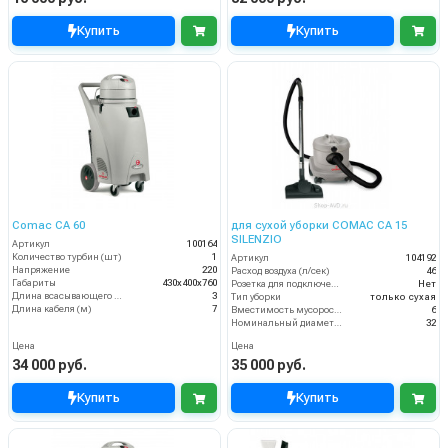
Купить
Купить
Comac CA 60
для сухой уборки COMAC CA 15
SILENZIO
Артикул
100164
Количество турбин (шт)
1
Артикул
104192
Напряжение
220
Расход воздуха (л/сек)
46
Габариты
430х400х760
Розетка для подключения инструмента
Нет
Длина всасывающего шланга (м)
3
Тип уборки
только сухая
Длина кабеля (м)
7
Вместимость мусоросборника (л)
6
Номинальный диаметр принадлежностей (мм)
32
Цена
Цена
34 000 руб.
35 000 руб.
Купить
Купить