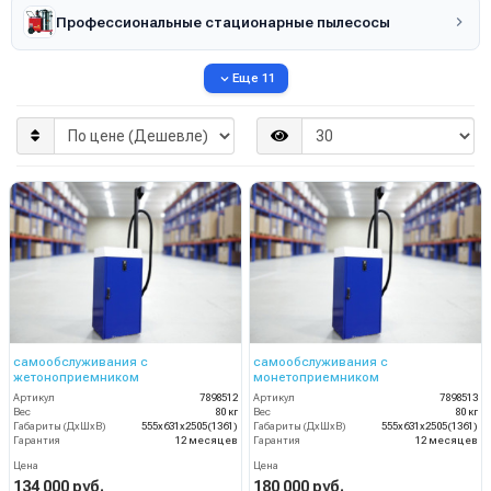
Профессиональные стационарные пылесосы
Еще 11
самообслуживания с
самообслуживания с
жетоноприемником
монетоприемником
Артикул
7898512
Артикул
7898513
Вес
80 кг
Вес
80 кг
Габариты (ДхШхВ)
555x631x2505(1361)
Габариты (ДхШхВ)
555x631x2505(1361)
Гарантия
12 месяцев
Гарантия
12 месяцев
Цена
Цена
134 000 руб.
180 000 руб.