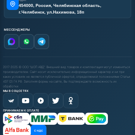
Адрес
454000, Россия, Челябинская область,
г.Челябинск, ул.Нахимова, 18п
МЕССЕНДЖЕРЫ
2017-2025 © ООО "ШОП АВД". Внешний вид товаров и комплектация могут изменяться
производителем. Сайт носит исключительно информационный характер и ни при
каких условиях не является публичной офертой, определяемой положениями Статьи
437 (2) ГК РФ. Заполняя формы на сайте, Вы подтверждаете возможность их
обработки.
МЫ В СОЦСЕТЯХ
ПРИНИМАЕМ К ОПЛАТЕ
С НДС