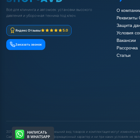
Всё для клининга и автомоек: установки высокого
О компани
давления и уборочная техника под ключ.
Реквизиты
Защита да
5.0
Яндекс Отзывы
Условия с
Вакансии
Заказать звонок
Рассрочка
Статьи
2017-2025 © ООО "ШОП АВД". Внешний вид товаров и комплектация могут изменяться
Сайт носит исключительно информационный характер и ни при каких условиях не явл