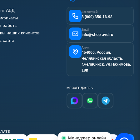
нт АВД
Бесплатный
8 (800) 350-16-98
тификаты
 работы
Email
вы наших клиентов
info@shop-avd.ru
а сайта
Адрес
454000, Россия,
Челябинская область,
г.Челябинск, ул.Нахимова,
18п
МЕССЕНДЖЕРЫ
ПЛАТЕ
Менеджер онлайн