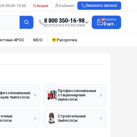
сб 09:00–19:00
Акции
Кабинет
Заказать звонок
8 800 350-16-98
Корзина
0
0 шт.
БЕСПЛАТНО ПО РОССИИ
истные АРОС
МСО
Рассрочка
Профессиональные
фессиональные
стационарные
щие пылесосы
пылесосы
очные
Строительные
есосы
пылесосы