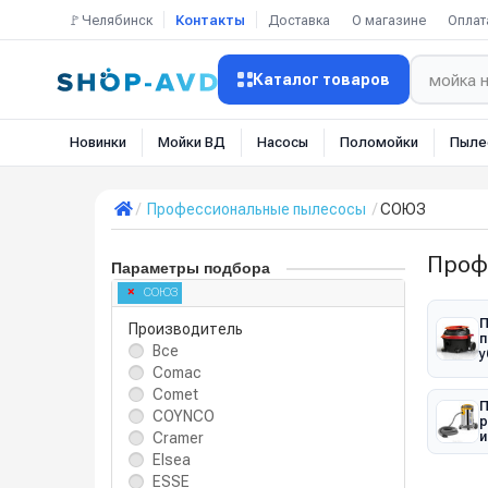
🚩Челябинск
Контакты
Доставка
О магазине
Оплат
Каталог товаров
Новинки
Мойки ВД
Насосы
Поломойки
Пыле
Профессиональные пылесосы
СОЮЗ
Проф
Параметры подбора
СОЮЗ
П
Производитель
п
Все
у
Comac
Comet
П
COYNCO
р
Cramer
и
Elsea
ESSE