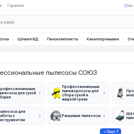
а
Гарантия
пн–
сосы
Шланги ВД
Пенокомплекты
Каналопромывки
Оч
ессиональные пылесосы СОЮЗ
Профессиональные
рофессиональные
пылеводососы для
Про
ылесосы для сухой
сбора сухой и
мою
борки
жидкой грязи
ылесосы для
Щёт
аботы с
Ранцевые пылесосы
пыл
нструментом
Еще 7