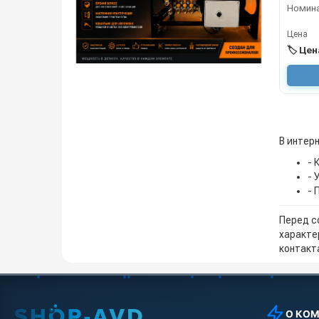
Цена
🏷️ Це
В интерн
- 
- 
- 
Перед с
характе
контакта
О КО