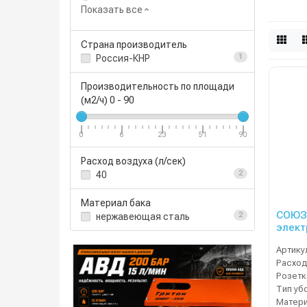
Показать все
Страна производитель
Россия-КНР
1
Производительность по площади
(м2/ч)
0
-
90
0
6
23
51
90
Расход воздуха (л/сек)
40
2
Материал бака
СОЮЗ 
нержавеющая сталь
2
элект
Артику
Расход
Тип уб
Матери