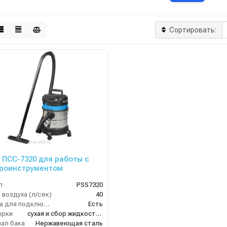
Сортировать:
ПСС-7320 для работы с
роинструментом
л
PSS7320
 воздуха (л/сек)
40
Розетка для подключения инструмента
Есть
орки
сухая и сбор жидкостей
ал бака
Нержавеющая сталь