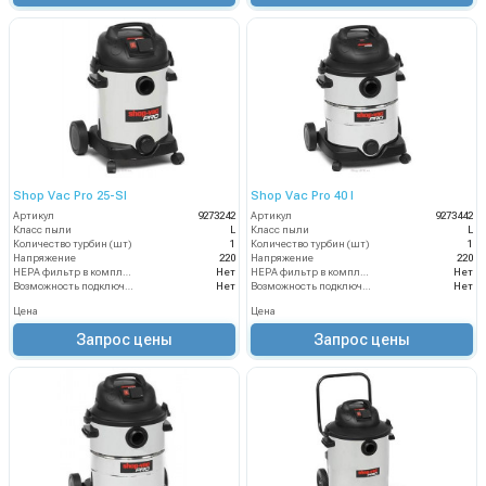
Shop Vac Pro 25-SI
Shop Vac Pro 40 I
Артикул
9273242
Артикул
9273442
Класс пыли
L
Класс пыли
L
Количество турбин (шт)
1
Количество турбин (шт)
1
Напряжение
220
Напряжение
220
HEPA фильтр в комплекте
Нет
HEPA фильтр в комплекте
Нет
Возможность подключения электрощетки
Нет
Возможность подключения электрощетки
Нет
Цена
Цена
Запрос цены
Запрос цены