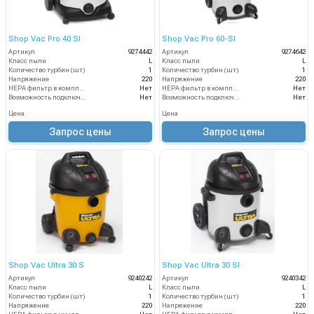
Shop Vac Pro 40 SI
Shop Vac Pro 60-SI
Артикул
9274442
Артикул
9274642
Класс пыли
L
Класс пыли
L
Количество турбин (шт)
1
Количество турбин (шт)
1
Напряжение
220
Напряжение
220
HEPA фильтр в комплекте
Нет
HEPA фильтр в комплекте
Нет
Возможность подключения электрощетки
Нет
Возможность подключения электрощетки
Нет
Цена
Цена
Запрос цены
Запрос цены
Shop Vac Ultra 30 S
Shop Vac Ultra 30 SI
Артикул
9240242
Артикул
9240342
Класс пыли
L
Класс пыли
L
Количество турбин (шт)
1
Количество турбин (шт)
1
Напряжение
220
Напряжение
220