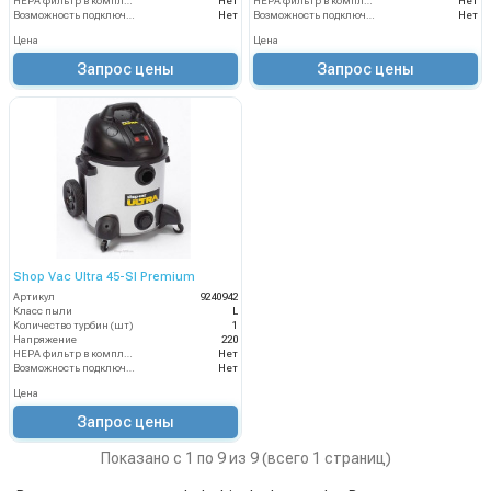
HEPA фильтр в комплекте
Нет
HEPA фильтр в комплекте
Нет
Возможность подключения электрощетки
Нет
Возможность подключения электрощетки
Нет
Цена
Цена
Запрос цены
Запрос цены
Shop Vac Ultra 45-SI Premium
Артикул
9240942
Класс пыли
L
Количество турбин (шт)
1
Напряжение
220
HEPA фильтр в комплекте
Нет
Возможность подключения электрощетки
Нет
Цена
Запрос цены
Показано с 1 по 9 из 9 (всего 1 страниц)