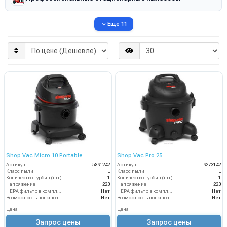
Еще 11
Shop Vac Micro 10 Portable
Shop Vac Pro 25
Артикул
5891242
Артикул
9273142
Класс пыли
L
Класс пыли
L
Количество турбин (шт)
1
Количество турбин (шт)
1
Напряжение
220
Напряжение
220
HEPA фильтр в комплекте
Нет
HEPA фильтр в комплекте
Нет
Возможность подключения электрощетки
Нет
Возможность подключения электрощетки
Нет
Цена
Цена
Запрос цены
Запрос цены