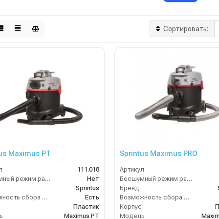
Сортировать:
tus Maximus PT
Sprintus Maximus PRO
л
111.018
Артикул
Бесшумный режим работы
Нет
Бесшумный режим работы
Sprintus
Бренд
Возможность сбора жидкой грязи
Есть
Возможность сбора жидкой грязи
Пластик
Корпус
П
ь
Maximus PT
Модель
Maxi