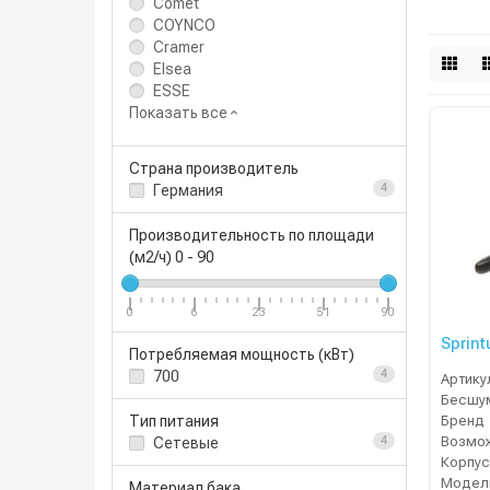
Comet
COYNCO
Cramer
Elsea
ESSE
Показать все
Страна производитель
Германия
4
Производительность по площади
(м2/ч)
0
-
90
0
6
23
51
90
Sprin
Потребляемая мощность (кВт)
700
4
Артику
Тип питания
Бренд
Сетевые
4
Корпус
Модел
Материал бака