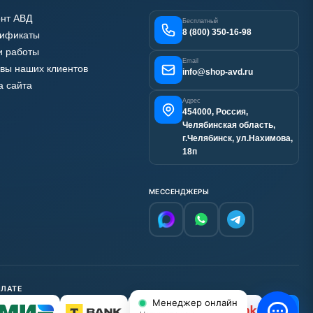
нт АВД
Бесплатный
8 (800) 350-16-98
тификаты
 работы
Email
вы наших клиентов
info@shop-avd.ru
а сайта
Адрес
454000, Россия,
Челябинская область,
г.Челябинск, ул.Нахимова,
18п
МЕССЕНДЖЕРЫ
ПЛАТЕ
Менеджер онлайн
С НДС