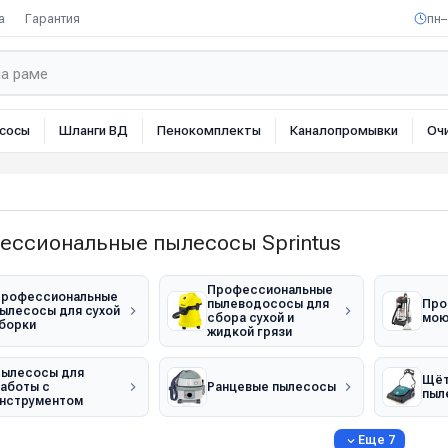
а
Гарантия
пн–
сосы
Шланги ВД
Пенокомплекты
Каналопромывки
Оч
ессиональные пылесосы Sprintus
Профессиональные
рофессиональные
пылеводососы для
Про
ылесосы для сухой
сбора сухой и
мою
борки
жидкой грязи
ылесосы для
Щёт
аботы с
Ранцевые пылесосы
пыл
нструментом
Еще 7