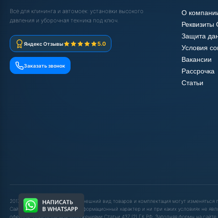
Всё для клининга и автомоек: установки высокого
О компани
давления и уборочная техника под ключ.
Реквизиты
Защита да
5.0
Яндекс Отзывы
Условия с
Вакансии
Заказать звонок
Рассрочка
Статьи
2017-2025 © ООО "ШОП АВД". Внешний вид товаров и комплектация могут изменяться
Сайт носит исключительно информационный характер и ни при каких условиях не явл
офертой, определяемой положениями Статьи 437 (2) ГК РФ. Заполняя формы на сайте,