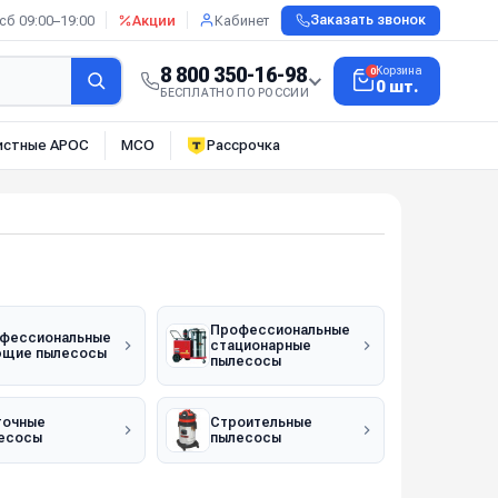
сб 09:00–19:00
Акции
Кабинет
Заказать звонок
8 800 350-16-98
Корзина
0
0 шт.
БЕСПЛАТНО ПО РОССИИ
истные АРОС
МСО
Рассрочка
Профессиональные
фессиональные
стационарные
щие пылесосы
пылесосы
очные
Строительные
есосы
пылесосы