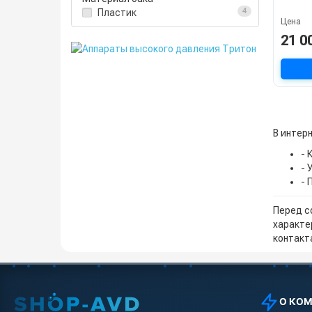
Пластик
4
Цена
21 0
В интерн
- 
- 
- 
Перед с
характе
контакта
О КО