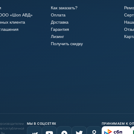
и
Как заказать?
Ремо
 ООО «Шоп АВД»
Оплата
Сер
нных клиента
Доставка
Наши
оглашения
Гарантия
Отзы
Лизинг
Карт
Получить скидку
 производителем.
МЫ В СОЦСЕТЯХ
ПРИНИМАЕМ К О
яется публичной
 Вы